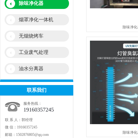
除味净化器
烟罩净化一体机
除味净化
无烟烧烤车
工业废气处理
油水分离器
联系我们
服务热线：
19160357245
联 系 人：郭经理
微 信：19160357245
除味净化
邮箱：1502876805@qq.com